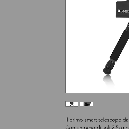
Il primo smart telescope da
Con un peso di soli 2.5kg p