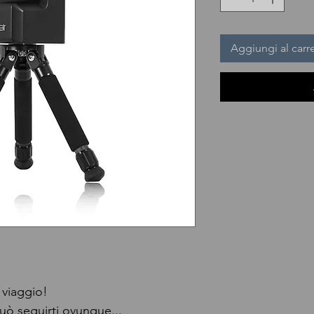
Aggiungi al carre
 viaggio!
uò seguirti ovunque...