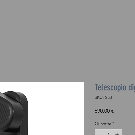
H O P
S E R V I Z I
C O N T A T T I
Telescopio di
SKU: S50
Prezzo
690,00 €
Quantità
*