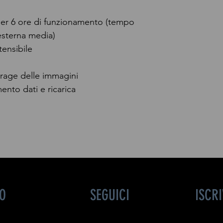
 per 6 ore di funzionamento (tempo
sterna media)
tensibile
rage delle immagini
ento dati e ricarica
FO
SEGUICI
ISCR