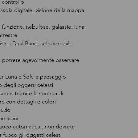
 controllo
ussola digitale, visione della mappa
ra funzione, nebulose, galassie, luna
errestre
fisico Dual Band, selezionabile
e, potrete agevolmente osservare
per Luna e Sole e paesaggio
to degli oggetti celesti
ente tramite la somma di
re con dettagli e colori
 nudo
immagini
fuoco automatica , non dovrete
 fuoco gli oggetti celesti