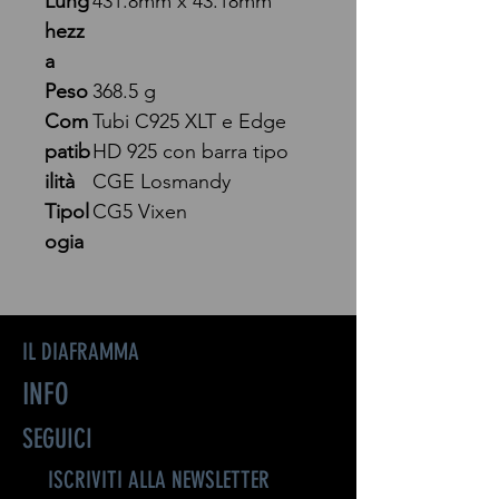
Lung
431.8mm x 43.18mm
hezz
a
Peso
368.5 g
Com
Tubi C925 XLT e Edge
patib
HD 925 con barra tipo
ilità
CGE Losmandy
Tipol
CG5 Vixen
ogia
IL DIAFRAMMA
INFO
SEGUICI
ISCRIVITI ALLA NEWSLETTER