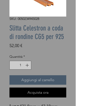
SKU: 0050234945028
Slitta Celestron a coda
di rondine CG5 per 925
Prezzo
52,00 €
Quantità
*
Aggiungi al carrello
Acquista ora