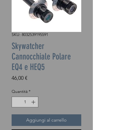
SKU: 8032539195591
Skywatcher
Cannocchiale Polare
EQ4 e HEQ5
Prezzo
46,00 €
Quantità
*
Aggiungi al carrello