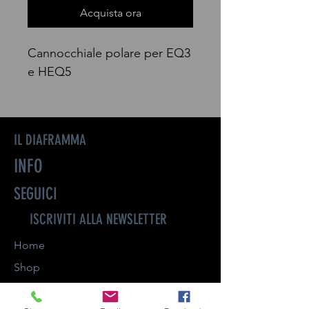
Acquista ora
Cannocchiale polare per EQ3
e HEQ5
IL DIAFRAMMA
INFO
SEGUICI
ISCRIVITI ALLA NEWSLETTER
Home
Shop
About