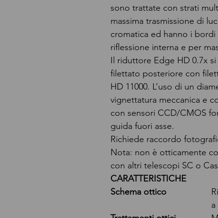
sono trattate con strati multi
massima trasmissione di luc
cromatica ed hanno i bordi a
riflessione interna e per mas
Il riduttore Edge HD 0.7x s
filettato posteriore con file
HD 11000. L’uso di un diame
vignettatura meccanica e co
con sensori CCD/CMOS for
guida fuori asse.
Richiede raccordo fotograf
Nota: non è otticamente co
con altri telescopi SC o Cas
CARATTERISTICHE
Schema ottico
R
a