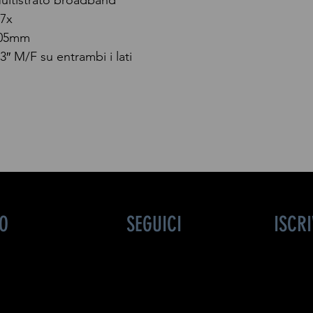
ultistrato broadband
.7x
05mm
.3″ M/F su entrambi i lati
FO
SEGUICI
ISCR