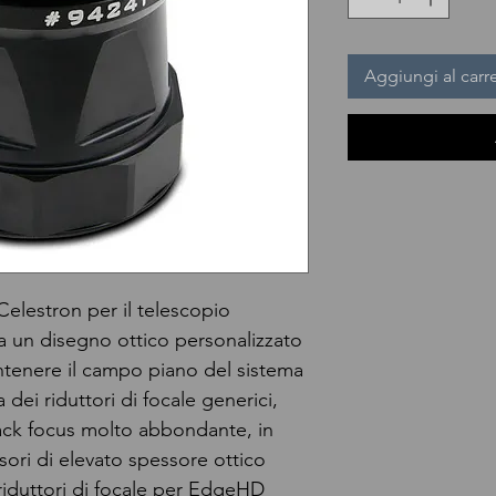
Aggiungi al carre
 Celestron per il telescopio
za un disegno ottico personalizzato
ntenere il campo piano del sistema
dei riduttori di focale generici,
back focus molto abbondante, in
sori di elevato spessore ottico
i riduttori di focale per EdgeHD