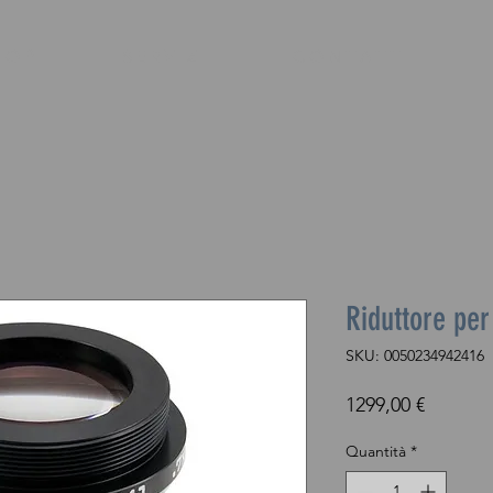
H O P
S E R V I Z I
C O N T A T T I
Riduttore pe
SKU: 0050234942416
Prezzo
1299,00 €
Quantità
*