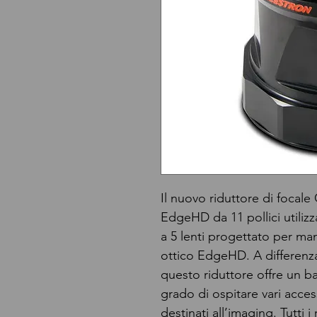
Il nuovo riduttore di focale
EdgeHD da 11 pollici utiliz
a 5 lenti progettato per ma
ottico EdgeHD. A differenza 
questo riduttore offre un 
grado di ospitare vari acces
destinati all’imaging. Tutti 