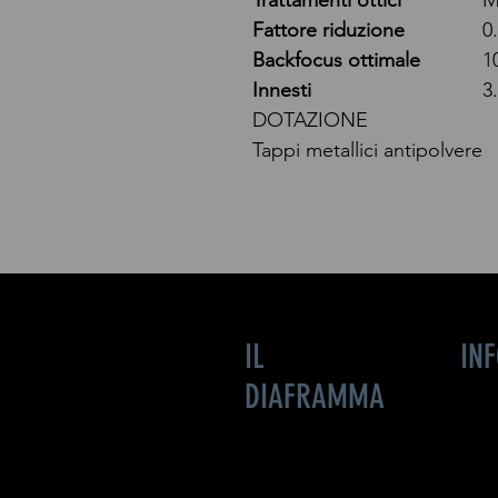
Trattamenti ottici
M
Fattore riduzione
0
Backfocus ottimale
1
Innesti
3
DOTAZIONE
Tappi metallici antipolvere
IL
IN
DIAFRAMMA