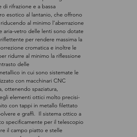
e di rifrazione e a bassa
ro esotico al lantanio, che offrono
 riducendo al minimo l’aberrazione
e aria-vetro delle lenti sono dotate
i-riflettente per rendere massima la
orrezione cromatica e inoltre le
per ridurre al minimo la riflessione
ntrasto delle
etallico in cui sono sistemate le
ealizzato con macchinari CNC
ra, ottenendo spaziatura,
gli elementi ottici molto precisi-
nito con tappi in metallo filettato
lvere e graffi. Il sistema ottico a
to specificamente per il telescopio
 il campo piatto e stelle