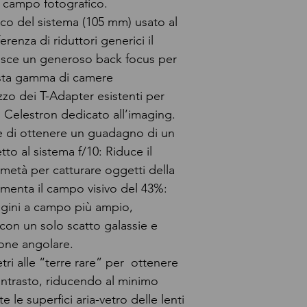
l campo fotografico.
co del sistema (105 mm) usato al
renza di riduttori generici il
isce un generoso back focus per
asta gamma di camere
zzo dei T-Adapter esistenti per
 Celestron dedicato all’imaging.
te di ottenere un guadagno di un
tto al sistema f/10: Riduce il
metà per catturare oggetti della
umenta il campo visivo del 43%:
gini a campo più ampio,
con un solo scatto galassie e
one angolare.
vetri alle “terre rare” per ottenere
ontrasto, riducendo al minimo
e le superfici aria-vetro delle lenti