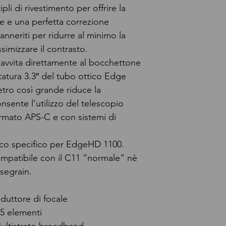
pli di rivestimento per offrire la
e e una perfetta correzione
nneriti per ridurre al minimo la
simizzare il contrasto.
i avvita direttamente al bocchettone
ttatura 3.3″ del tubo ottico Edge
tro così grande riduce la
nsente l’utilizzo del telescopio
mato APS-C e con sistemi di
ico specifico per EdgeHD 1100.
mpatibile con il C11 “normale” nè
segrain.
iduttore di focale
 5 elementi