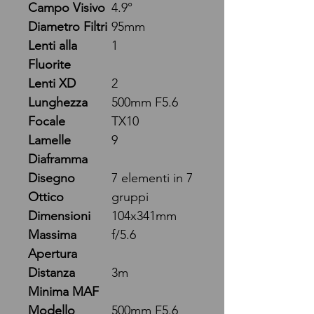
Campo Visivo
4.9°
Diametro Filtri
95mm
Lenti alla
1
Fluorite
Lenti XD
2
Lunghezza
500mm F5.6
Focale
TX10
Lamelle
9
Diaframma
Disegno
7 elementi in 7
Ottico
gruppi
Dimensioni
104x341mm
Massima
f/5.6
Apertura
Distanza
3m
Minima MAF
Modello
500mm F5.6