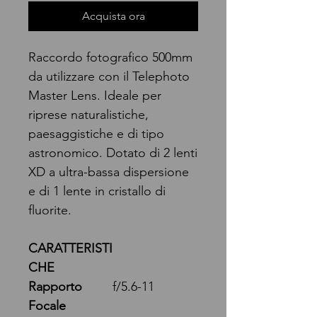
Acquista ora
Raccordo fotografico 500mm
da utilizzare con il Telephoto
Master Lens. Ideale per
riprese naturalistiche,
paesaggistiche e di tipo
astronomico. Dotato di 2 lenti
XD a ultra-bassa dispersione
e di 1 lente in cristallo di
fluorite.
CARATTERISTI
CHE
Rapporto
f/5.6-11
Focale