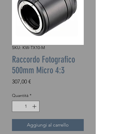
SKU: KW-TX10-M
Raccordo Fotografico
500mm Micro 4:3
Prezzo
307,00 €
Quantità
*
Aggiungi al carrello