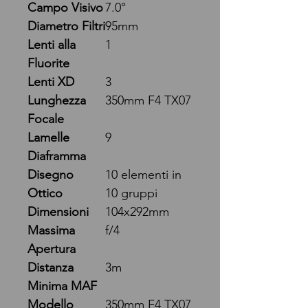
Campo Visivo
7.0°
Diametro Filtri
95mm
Lenti alla
1
Fluorite
Lenti XD
3
Lunghezza
350mm F4 TX07
Focale
Lamelle
9
Diaframma
Disegno
10 elementi in
Ottico
10 gruppi
Dimensioni
104x292mm
Massima
f/4
Apertura
Distanza
3m
Minima MAF
Modello
350mm F4 TX07