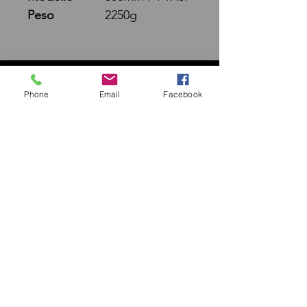
Peso
2250g
IL DIAFRAMMA
Phone
Email
Facebook
INFO
SEGUICI
ISCRIVITI ALLA NEWSLETTER
Home
Shop
About
Contact
FAQ
Shipping & Returns