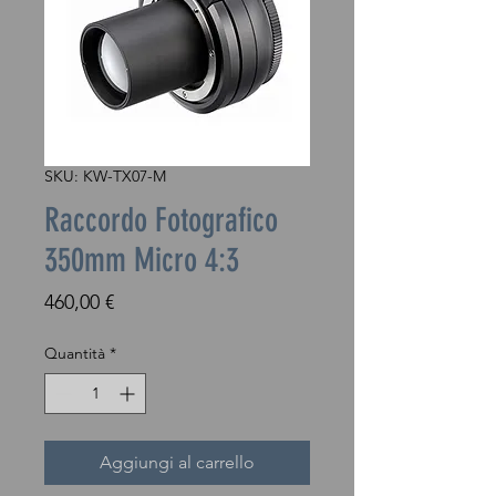
SKU: KW-TX07-M
Raccordo Fotografico
350mm Micro 4:3
Prezzo
460,00 €
Quantità
*
Aggiungi al carrello