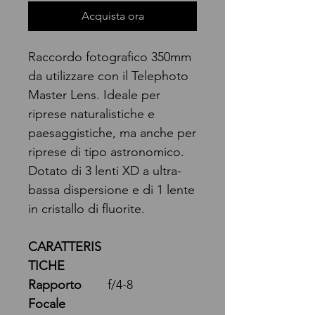
Acquista ora
Raccordo fotografico 350mm
da utilizzare con il Telephoto
Master Lens. Ideale per
riprese naturalistiche e
paesaggistiche, ma anche per
riprese di tipo astronomico.
Dotato di 3 lenti XD a ultra-
bassa dispersione e di 1 lente
in cristallo di fluorite.
CARATTERIS
TICHE
Rapporto
f/4-8
Focale