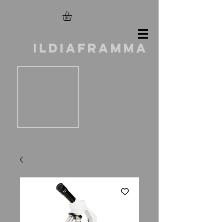
ILDIAFRAMMA