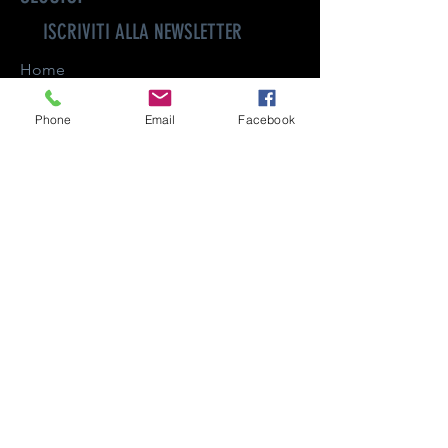
ISCRIVITI ALLA NEWSLETTER
Home
Shop
Phone
Email
Facebook
About
Contact
FAQ
Shipping & Returns
Store Policy
Payment Methods
Facebook
Iscriviti adesso!