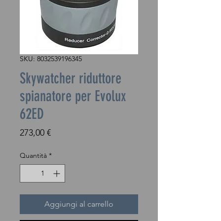
SKU: 8032539196345
Skywatcher riduttore
spianatore per Evolux
62ED
Prezzo
273,00 €
Quantità
*
Aggiungi al carrello