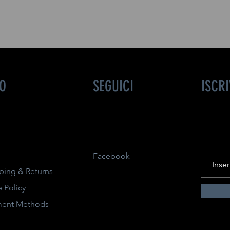
FO
SEGUICI
ISCR
Facebook
ping & Returns
e Policy
ment Methods