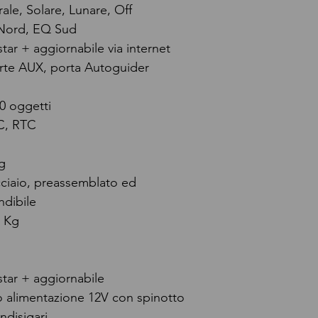
rale, Solare, Lunare, Off
Nord, EQ Sud
tar + aggiornabile via internet
rte AUX, porta Autoguider
0 oggetti
C, RTC
g
cciaio, preassemblato ed
ndibile
5 Kg
tar + aggiornabile
 alimentazione 12V con spinotto
ndisigari