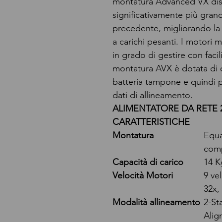
montatura Advanced VX disp
significativamente più gran
precedente, migliorando la 
a carichi pesanti. I motori 
in grado di gestire con facili
montatura AVX è dotata di 
batteria tampone e quindi 
dati di allineamento.
ALIMENTATORE DA RETE 
CARATTERISTICHE
Montatura
Equa
comp
Capacità di carico
14 K
Velocità Motori
9 ve
32x, 
Modalità allineamento
2-St
Alig