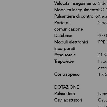
Velocità inseguimento
Side
Modalità inseguimento
EQ 
Pulsantiera di controllo
Nexs
Porte di
2 po
comunicazione
Database
4000
Moduli elettronici
PPE
incorporati
Peso totale
21 K
Treppiede
In a
este
Contrappeso
1 x 
DOTAZIONE
Pulsantiera
Nexs
Cavi adattatori
Cavo
acce