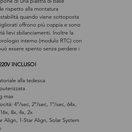
one di una piastra di base
de rispetto alla montatura
stabilità quando viene sottoposta
migliorati offrono più coppia e sono
tà lievi sbilanciamenti. Inoltre la
orologio interno (modulo RTC) con
può essere spento senza perdere i
220V INCLUSO!
toriale alla tedesca
uterizzata
g max
locità: 4°/sec, 2°/sec, 1°/sec, 64x,
16x, 8x, 4x, 2x
ar Align, 1-Star Align, Solar System
n