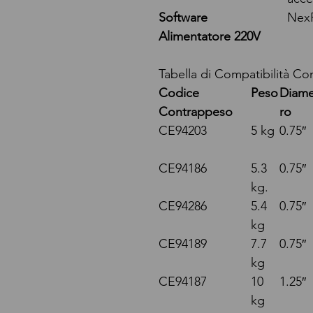
Software
NexR
Alimentatore 220V
Tabella di Compatibilità Co
Codice
Peso
Diame
Contrappeso
ro
CE94203
5 kg
0.75″
CE94186
5.3
0.75″
kg.
CE94286
5.4
0.75″
kg
CE94189
7.7
0.75″
kg
CE94187
10
1.25″
kg