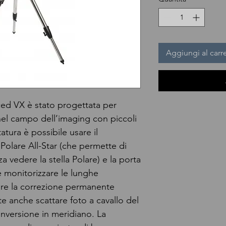
Aggiungi al carre
ed VX è stato progettata per
 nel campo dell’imaging con piccoli
tura è possibile usare il
olare All-Star (che permette di
a vedere la stella Polare) e la porta
e monitorizzare le lunghe
re la correzione permanente
te anche scattare foto a cavallo del
inversione in meridiano. La