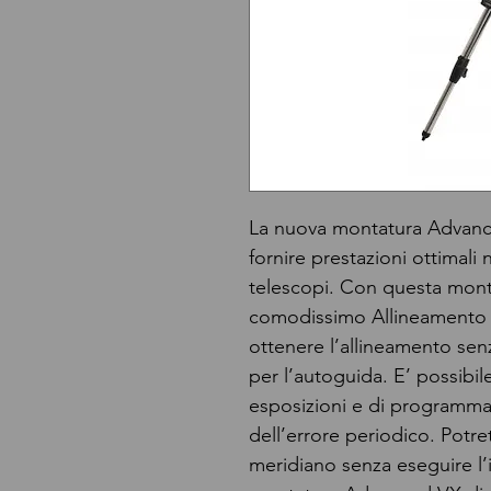
La nuova montatura Advanc
fornire prestazioni ottimali
telescopi. Con questa monta
comodissimo Allineamento P
ottenere l’allineamento senz
per l’autoguida. E’ possibil
esposizioni e di programma
dell’errore periodico. Potre
meridiano senza eseguire l’