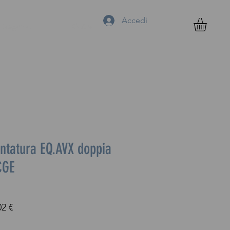
Accedi
Negozio
Outlet
ntatura EQ.AVX doppia
CGE
Prezzo
02 €
re
scontato