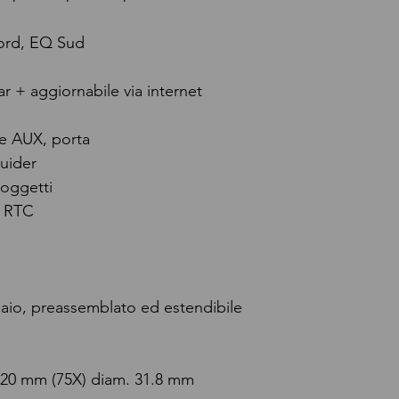
rd, EQ Sud
r + aggiornabile via internet
te AUX, porta
uider
 oggetti
 RTC
iaio, preassemblato ed estendibile
l 20 mm (75X) diam. 31.8 mm