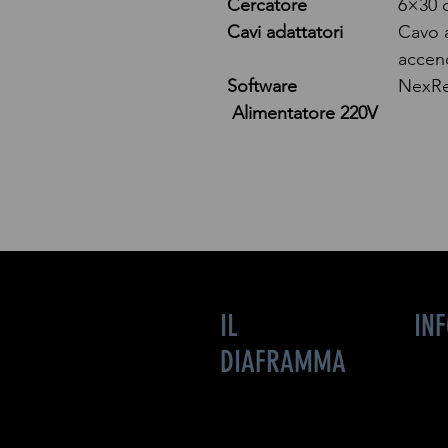
Cercatore
6×30 
Cavi adattatori
Cavo 
accend
Software
NexRe
Alimentatore 220V
IL
IN
DIAFRAMMA