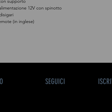
con supporto
alimentazione 12V con spinotto
isigari
mote (in inglese)
FO
SEGUICI
ISCR