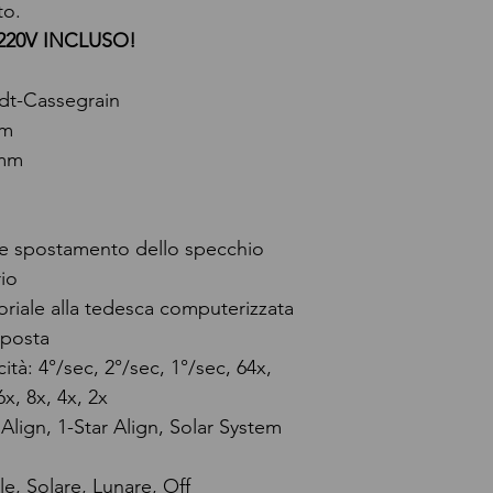
to.
220V INCLUSO!
dt-Cassegrain
mm
 mm
te spostamento dello specchio
io
riale alla tedesca computerizzata
sposta
cità: 4°/sec, 2°/sec, 1°/sec, 64x,
6x, 8x, 4x, 2x
 Align, 1-Star Align, Solar System
le, Solare, Lunare, Off