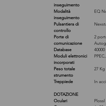
inseguimento
Modalità
EQ No
inseguimento
Pulsantiera di
Nexsta
controllo
Porte di
2 por
comunicazione
Autog
Database
40000
Moduli elettronici
PPEC,
incorporati
Peso totale
27 Kg
strumento
Treppiede
In acc
DOTAZIONE
Oculari
Ploss