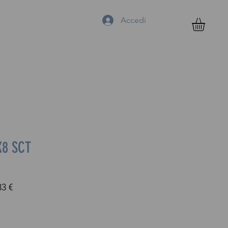
Accedi
Negozio
Outlet
X8 SCT
Prezzo
33 €
re
scontato