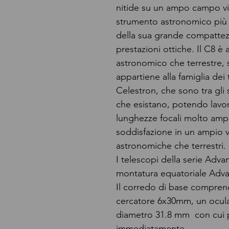
nitide su un ampo campo vis
strumento astronomico più
della sua grande compattez
prestazioni ottiche. Il C8 è
astronomico che terrestre, s
appartiene alla famiglia de
Celestron, che sono tra gli
che esistano, potendo lavor
lunghezze focali molto ampie
soddisfazione in un ampio ve
astronomiche che terrestri.
I telescopi della serie Adv
montatura equatoriale Adv
Il corredo di base comprend
cercatore 6x30mm, un ocul
diametro 31.8 mm con cui po
immediatamente.