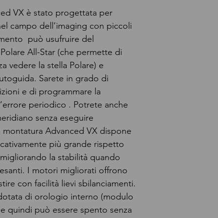
ed VX è stato progettata per
 nel campo dell’imaging con piccoli
rumento può usufruire del
olare All-Star (che permette di
a vedere la stella Polare) e
’autoguida. Sarete in grado di
izioni e di programmare la
’errore periodico . Potrete anche
 meridiano senza eseguire
 La montatura Advanced VX dispone
ficativamente più grande rispetto
migliorando la stabilità quando
esanti. I motori migliorati offrono
ire con facilità lievi sbilanciamenti.
dotata di orologio interno (modulo
e quindi può essere spento senza