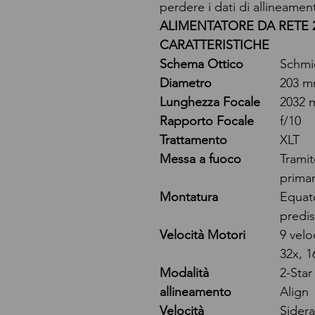
perdere i dati di allineamen
ALIMENTATORE DA RETE 
CARATTERISTICHE
Schema Ottico
Schmi
Diametro
203 
Lunghezza Focale
2032
Rapporto Focale
f/10
Trattamento
XLT
Messa a fuoco
Trami
primar
Montatura
Equato
predi
Velocità Motori
9 velo
32x, 1
Modalità
2-Star
allineamento
Align
Velocità
Sidera