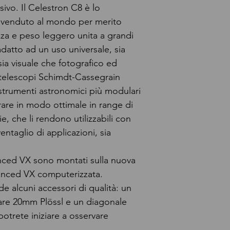
ivo. Il Celestron C8 è lo
 venduto al mondo per merito
za e peso leggero unita a grandi
 adatto ad un uso universale, sia
ia visuale che fotografico ed
i telescopi Schimdt-Cassegrain
 strumenti astronomici più modulari
are in modo ottimale in range di
, che li rendono utilizzabili con
ntaglio di applicazioni, sia
anced VX sono montati sulla nuova
anced VX computerizzata.
e alcuni accessori di qualità: un
are 20mm Plössl e un diagonale
trete iniziare a osservare