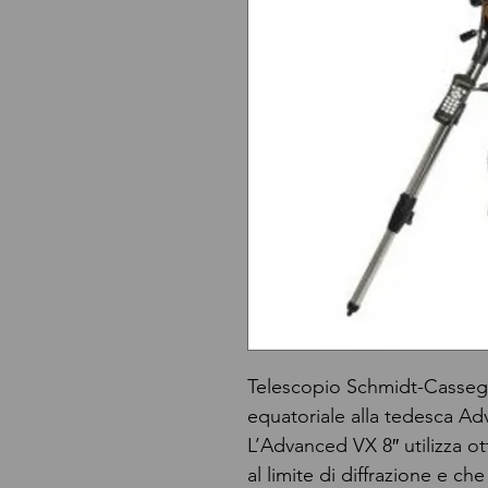
Telescopio Schmidt-Casseg
equatoriale alla tedesca A
L’Advanced VX 8″ utilizza o
al limite di diffrazione e 