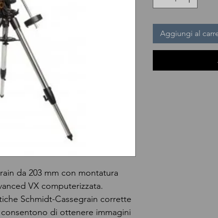
Aggiungi al carre
rain da 203 mm con montatura
dvanced VX computerizzata.
ttiche Schmidt-Cassegrain corrette
che consentono di ottenere immagini