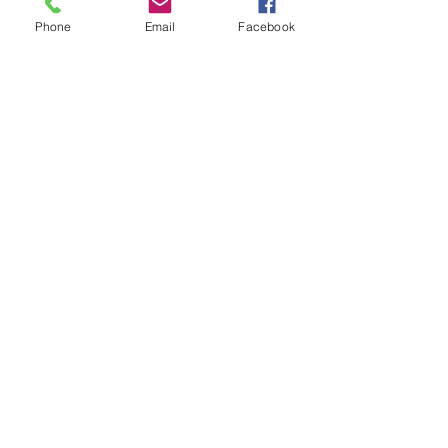
About
Phone
Email
Facebook
Contact
FAQ
Shipping & Returns
Store Policy
Payment Methods
Facebook
Iscriviti adesso!