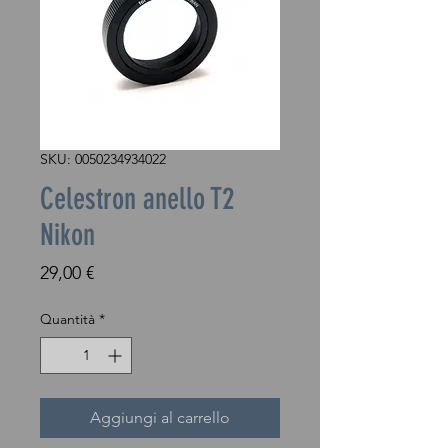
SKU: 0050234934022
Celestron anello T2
Nikon
Prezzo
29,00 €
Quantità
*
Aggiungi al carrello