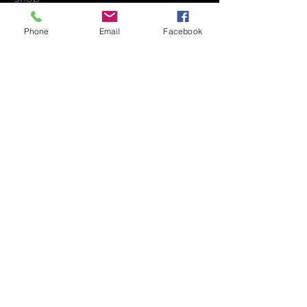
About
Phone
Email
Facebook
Contact
FAQ
Shipping & Returns
Store Policy
Payment Methods
Facebook
Iscriviti adesso!