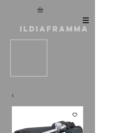
ILDIAFRAMMA