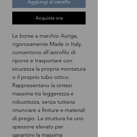
Aggiungi al carrello
Acquista ora
Le borse a marchio Auriga,
rigorosamente Made in Italy,
consentono all’astrofilo di
riporre e trasportare con
sicurezza la propria montatura
o il proprio tubo ottico.
Rappresentano la sintesi
massima tra leggerezza e
robustezza, senza tuttavia
rinunciare a finiture e materiali
di pregio. La struttura ha uno
spessore elevato per
garantirvi la massima