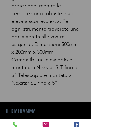
protezione, mentre le
cerniere sono robuste e ad
elevata scorrevolezza. Per
ogni strumento troverete una
borsa adatta alle vostre
esigenze. Dimensioni 500mm
x 200mm x 300mm
Compatibilità Telescopio e
montatura Nexstar SLT fino a
5” Telescopio e montatura
Nexstar SE fino a 5”
IL DIAFRAMMA
INFO