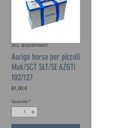
SKU: 8032539194419
Auriga borsa per piccoli
Mak/SCT SLT/SE AZGTi
102/127
Prezzo
81,00 €
Quantità
*