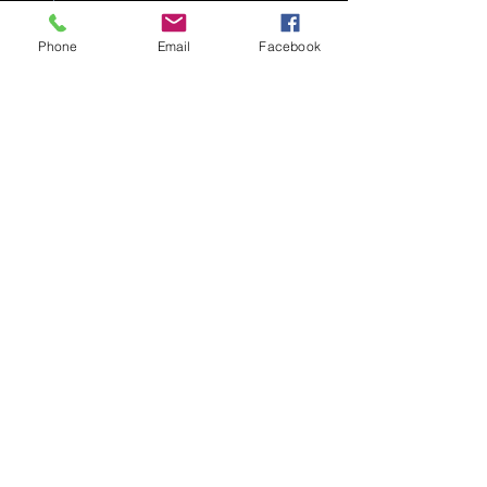
About
Phone
Email
Facebook
Contact
FAQ
Shipping & Returns
Store Policy
Payment Methods
Facebook
Iscriviti adesso!