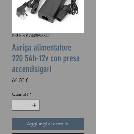
SKU: 8017443595842
Auriga alimentatore
220 5Ah-12v con presa
accendisigari
Prezzo
66,00 €
Quantità
*
Aggiungi al carrello