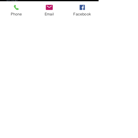
About
Phone
Email
Facebook
Contact
FAQ
Shipping & Returns
Store Policy
Payment Methods
Facebook
Iscriviti adesso!