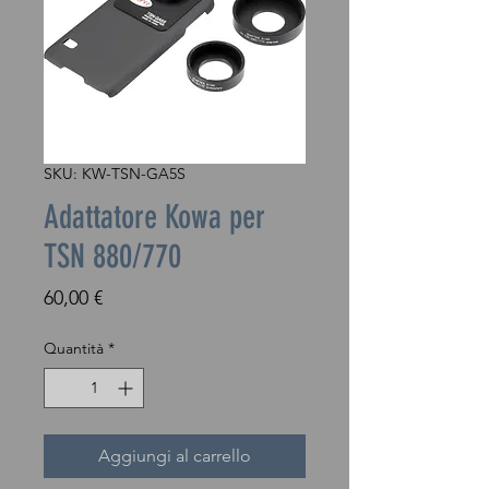
SKU: KW-TSN-GA5S
Adattatore Kowa per
TSN 880/770
Prezzo
60,00 €
Quantità
*
Aggiungi al carrello